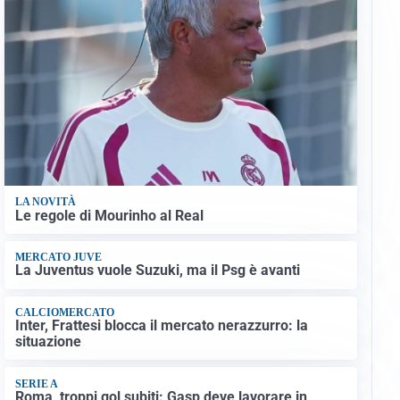
LA NOVITÀ
Le regole di Mourinho al Real
MERCATO JUVE
La Juventus vuole Suzuki, ma il Psg è avanti
CALCIOMERCATO
Inter, Frattesi blocca il mercato nerazzurro: la
situazione
SERIE A
Roma, troppi gol subiti: Gasp deve lavorare in