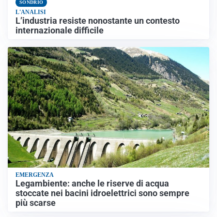
SONDRIO
L'ANALISI
L’industria resiste nonostante un contesto
internazionale difficile
EMERGENZA
Legambiente: anche le riserve di acqua
stoccate nei bacini idroelettrici sono sempre
più scarse