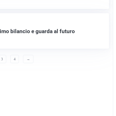
imo bilancio e guarda al futuro
3
4
→