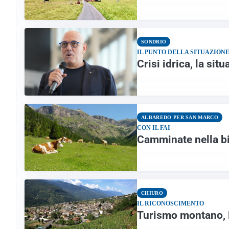
SONDRIO
IL PUNTO DELLA SITUAZION
Crisi idrica, la si
ALBAREDO PER SAN MARCO
CON IL FAI
Camminate nella bi
CHIURO
IL RICONOSCIMENTO
Turismo montano, 