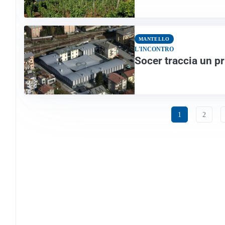
MANTELLO
L'INCONTRO
Socer traccia un pr
1
2