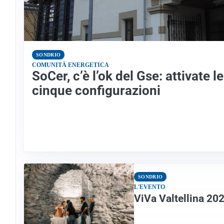
SONDRIO
COMUNITÀ ENERGETICA
SoCer, c’è l’ok del Gse: attivate l
cinque configurazioni
SONDRIO
L'EVENTO
ViVa Valtellina 202