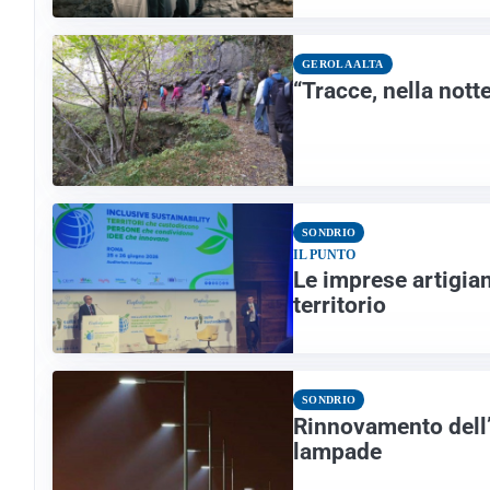
GEROLA ALTA
“Tracce, nella notte
SONDRIO
IL PUNTO
Le imprese artigian
territorio
SONDRIO
Rinnovamento dell’i
lampade