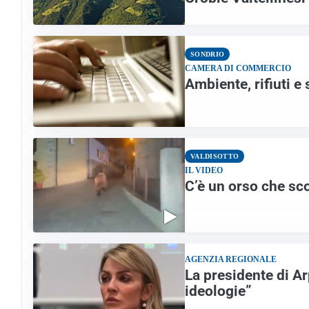
SONDRIO
CAMERA DI COMMERCIO
Ambiente, rifiuti e 
VALDISOTTO
IL VIDEO
C’è un orso che sco
AGENZIA REGIONALE
La presidente di A
ideologie”