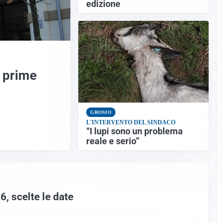
edizione
e prime
GROSIO
L'INTERVENTO DEL SINDACO
“I lupi sono un problema
reale e serio”
6, scelte le date