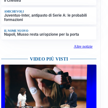
il Chelsea
AMICHEVOLI
Juventus-Inter, antipasto di Serie A: le probabili
formazioni
IL NOME NUOVO
Napoli, Musso resta un’opzione per la porta
Altre notizie
VIDEO PIÙ VISTI