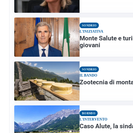
SONDRIO
L'INIZIATIVA
Monte Salute e turi
giovani
SONDRIO
IL BANDO
Zootecnia di monta
BORMIO
L'INTERVENTO
Caso Alute, la sind