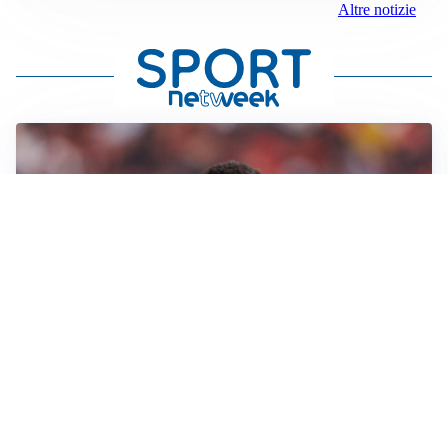
Altre notizie
AFFARE IN CHIUSURA
Barcellona, colpo Rodri: battuto il Real Madrid