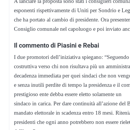
A lanciare la proposta sono stati i consiglieri comun
esponenti rispettivamente di Uniti per Sondrio e Leg
che ha portato al cambio di presidente. Ora presente
Consiglio comunale nel capoluogo e poi inviato anch
Il commento di Piasini e Rebai
I due promotori dell’iniziativa spiegano: “Seguendo 
costruttiva verso chi non risultava più un amministra
decadenza immediata per quei sindaci che non vengo
e senza inutili perdite di tempo la presidenza e il co
prestigioso ente debba essere eletto solamente un
sindaco in carica. Per dare continuità all’azione de
mandato elettorale in scadenza entro 18 mesi. Riten
presidenti che ogni anno potrebbero non essere rielet