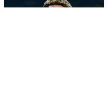
MERCATO JUVE
La Juventus vuole Suzuki, ma il Psg è avanti
CALCIOMERCATO
Inter, Frattesi blocca il mercato nerazzurro: la
situazione
SERIE A
Roma, troppi gol subiti: Gasp deve lavorare in difesa