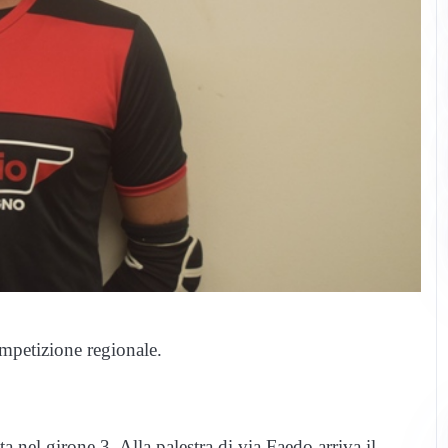
ompetizione regionale.
 nel girone 3. Alla palestra di via Faedo arriva il