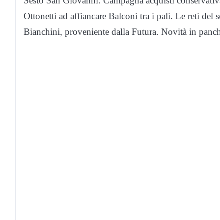
Sesto San Giovanni. Campagna acquisti conservativa 
Ottonetti ad affiancare Balconi tra i pali. Le reti de
Bianchini, proveniente dalla Futura. Novità in panch