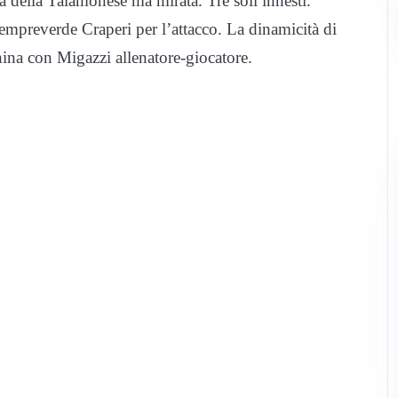
della Talamonese ma mirata. Tre soli innesti.
l sempreverde Craperi per l’attacco. La dinamicità di
ina con Migazzi allenatore-giocatore.