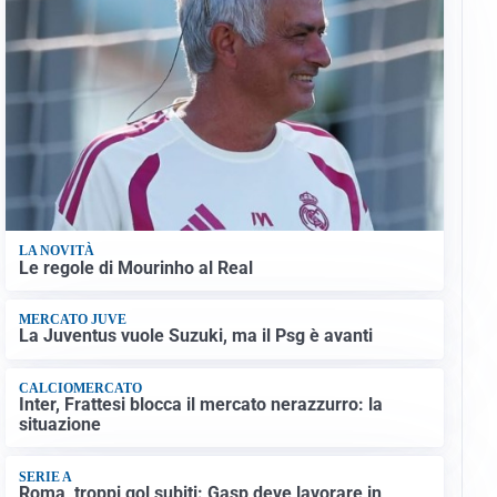
LA NOVITÀ
Le regole di Mourinho al Real
MERCATO JUVE
La Juventus vuole Suzuki, ma il Psg è avanti
CALCIOMERCATO
Inter, Frattesi blocca il mercato nerazzurro: la
situazione
SERIE A
Roma, troppi gol subiti: Gasp deve lavorare in