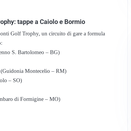
ophy: tappe a Caiolo e Bormio
nti Golf Trophy, un circuito di gare a formula
o:
enno S. Bartolomeo – BG)
 (Guidonia Montecelio – RM)
iolo – SO)
ombaro di Formigine – MO)