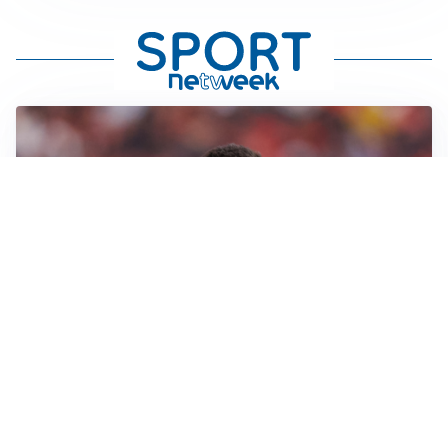
AFFARE IN CHIUSURA
Barcellona, colpo Rodri: battuto il Real Madrid
MOTIVATO