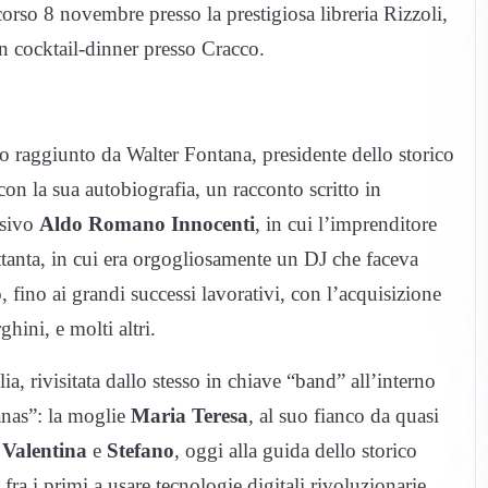
orso 8 novembre presso la prestigiosa libreria Rizzoli,
n cocktail-dinner presso Cracco.
o raggiunto da Walter Fontana, presidente dello storico
con la sua autobiografia, un racconto scritto in
isivo
Aldo Romano Innocenti
, in cui l’imprenditore
ettanta, in cui era orgogliosamente un DJ che faceva
 fino ai grandi successi lavorativi, con l’acquisizione
hini, e molti altri.
a, rivisitata dallo stesso in chiave “band” all’interno
anas”: la moglie
Maria Teresa
, al suo fianco da quasi
i
Valentina
e
Stefano
, oggi alla guida dello storico
fra i primi a usare tecnologie digitali rivoluzionarie,