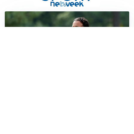
MERCATO MILAN
Milan, il mercato aspetta la svolta
MERCATO INTER
Dimarco verso il rinnovo fino al 2030, ma si complica
Romero