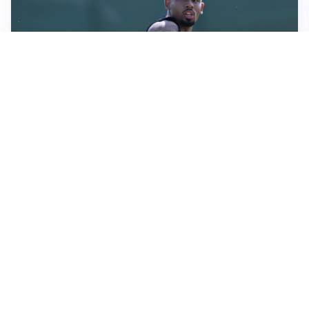
LA VOCE
Napoli, spunta Gabriel Jesus: tutto dipende da Lukaku
LA NUOVA ITALIA
Italia, ufficiale lo staff di Mancini: c’è anche Bonucci
I RITORNI
Inter, tornano Lautaro e Thuram: c’è anche Stones
OBIETTIVO CHE SI ALLONTANA
Inter-Romero, l’Atletico accelera: i nerazzurri restano
in attesa