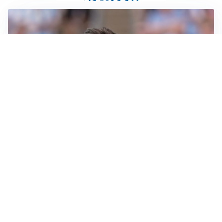
IL NOME NUOVO
Napoli, Musso resta un’opzione per la porta
TITOLARE IN CAMPIONATO
Inter, tocca a Pio Esposito: Chivu gli affida l’attacco
LE PAROLE
Spalletti prepara la Juve: “Con l’Inter servirà essere