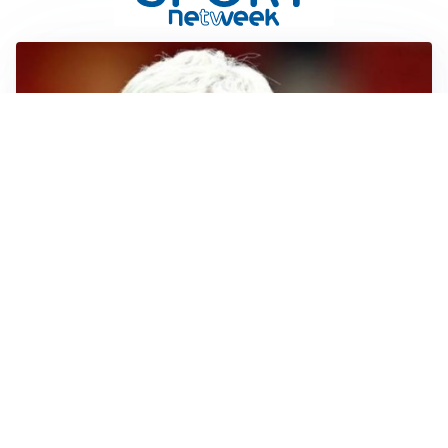
SERIE A
Roma, troppi gol subiti: Gasp deve lavorare in difesa
SERIE A
Milan, quanto lavoro per Amorim: il campo parla
chiaro