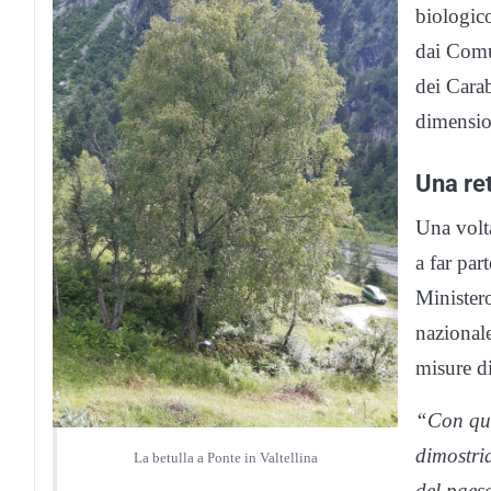
biologico
dai Comu
dei Carab
dimension
Una ret
Una volt
a far par
Ministero
nazionale
misure di
“Con que
dimostri
La betulla a Ponte in Valtellina
del paes