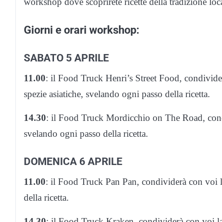
workshop dove scoprirete ricette della tradizione loca
Giorni e orari workshop:
SABATO 5 APRILE
11.00
: il Food Truck Henri’s Street Food, condivid
spezie asiatiche, svelando ogni passo della ricetta.
14.30
: il Food Truck Mordicchio on The Road, cond
svelando ogni passo della ricetta.
DOMENICA 6 APRILE
11.00
: il Food Truck Pan Pan, condividerà con voi 
della ricetta.
14.30
: il Food Truck Kraken, condividerà con voi la