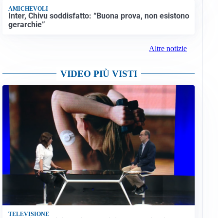
AMICHEVOLI
Inter, Chivu soddisfatto: “Buona prova, non esistono
gerarchie”
Altre notizie
VIDEO PIÙ VISTI
TELEVISIONE