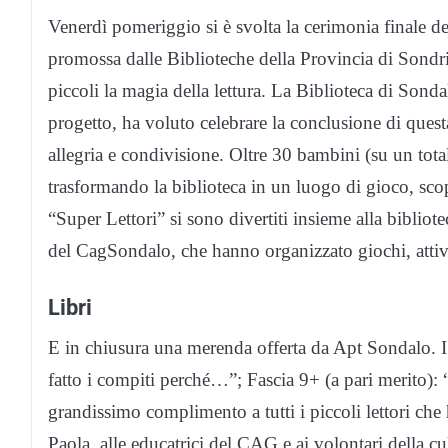
Venerdì pomeriggio si è svolta la cerimonia finale de
promossa dalle Biblioteche della Provincia di Sondrio
piccoli la magia della lettura. La Biblioteca di Sond
progetto, ha voluto celebrare la conclusione di quest
allegria e condivisione. Oltre 30 bambini (su un total
trasformando la biblioteca in un luogo di gioco, scope
“Super Lettori” si sono divertiti insieme alla bibliot
del CagSondalo, che hanno organizzato giochi, attivit
Libri
E in chiusura una merenda offerta da Apt Sondalo. I
fatto i compiti perché…”; Fascia 9+ (a pari merito):
grandissimo complimento a tutti i piccoli lettori che 
Paola, alle educatrici del CAG e ai volontari della cul