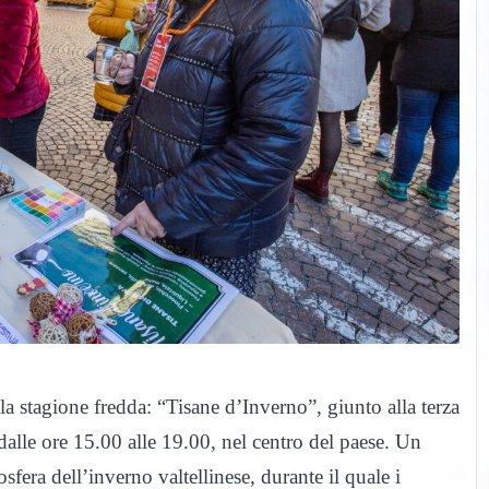
a stagione fredda: “Tisane d’Inverno”, giunto alla terza
lle ore 15.00 alle 19.00, nel centro del paese. Un
sfera dell’inverno valtellinese, durante il quale i