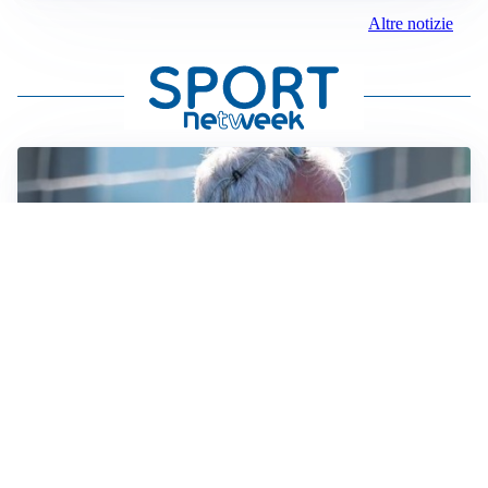
Altre notizie
LA NOVITÀ
Le regole di Mourinho al Real