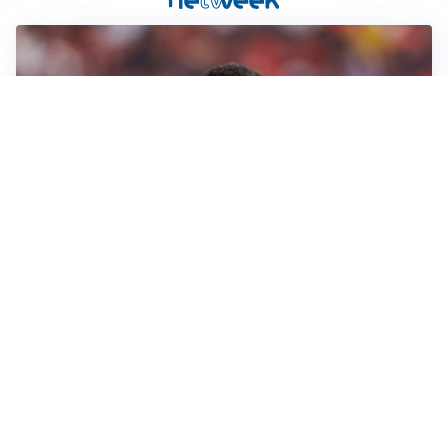
AFFARE IN CHIUSURA
Barcellona, colpo Rodri: battuto il Real Madrid
MOTIVATO
Douglas Luiz dice no all’Everton e punta sulla
Juventus
RIENTRO A RILENTO