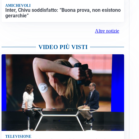
AMICHEVOLI
Inter, Chivu soddisfatto: “Buona prova, non esistono
gerarchie”
Altre notizie
VIDEO PIÙ VISTI
TELEVISIONE