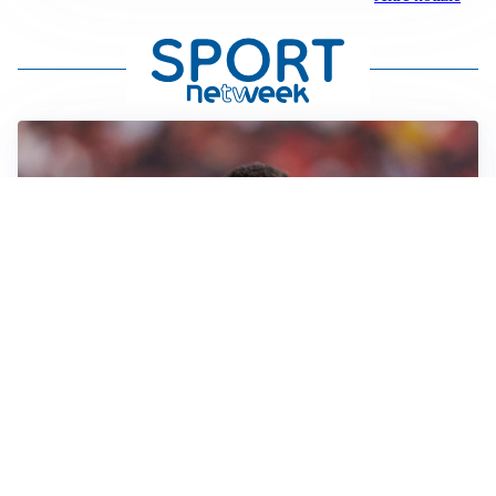
AFFARE IN CHIUSURA
Barcellona, colpo Rodri: battuto il Real Madrid