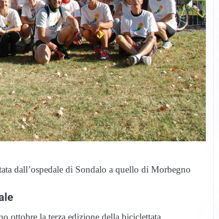
ttata dall’ospedale di Sondalo a quello di Morbegno
ale
ttobre la terza edizione della biciclettata