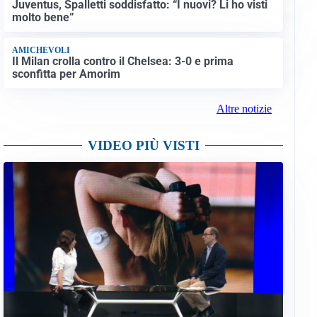
Juventus, Spalletti soddisfatto: “I nuovi? Li ho visti
molto bene”
AMICHEVOLI
Il Milan crolla contro il Chelsea: 3-0 e prima
sconfitta per Amorim
Altre notizie
VIDEO PIÙ VISTI