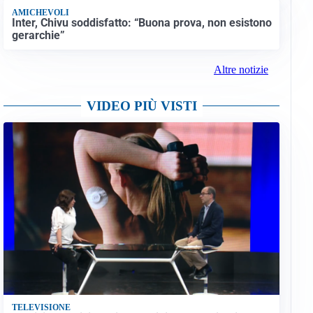
AMICHEVOLI
Inter, Chivu soddisfatto: “Buona prova, non esistono
gerarchie”
Altre notizie
VIDEO PIÙ VISTI
TELEVISIONE