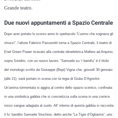
Grande teatro.
Due nuovi appuntamenti a Spazio Centrale
Dopo aver portato lo scorso anno lo spettacolo “L’uomo che sognava gli
struzzi”, l’attore Fabrizio Passerotti torna a Spazio Centrale, il teatro di
Enel Green Power ricavato alla centrale idroelettrica Mallero ad Arquino,
sopra Sondrio, con un nuovo lavoro. “Samuele su ‘r bandìu” è il titolo
del monologo scritto da Giuseppe (Bepi) Vigna che, giovedì 30 gennaio
(alle 21), sarà portato in scena con la regia di Giulia D’Agostini.
Un’anima tormentata si aggira al centro dello spazio scenico, confinata
in una simbolica gabbia che si concretizza sulla scena in una cornice
rosso sangue adagiata al suolo. All’ interno di questa gabbia si racconta
il fu’ bandito Samuele Stochino, detto anche “La Tigre d’Ogliastra”, uno