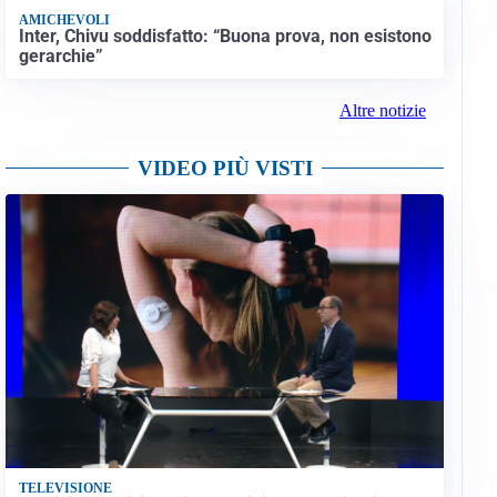
AMICHEVOLI
Inter, Chivu soddisfatto: “Buona prova, non esistono
gerarchie”
Altre notizie
VIDEO PIÙ VISTI
TELEVISIONE