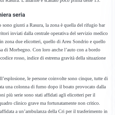
i Rasura. L’allarme è scattato poco prima delle 13.
niera seria
 sono giunti a Rasura, la zona è quella del rifugio bar
tori inviati dalla centrale operativa del servizio medico
 in zona due elicotteri, quello di Areu Sondrio e quello
a di Morbegno. Con loro anche l’auto con a bordo
 codice rosso, indice di estrema gravità della situazione
l’esplosione, le persone coinvolte sono cinque, tutte di
lzata una colonna di fumo dopo il boato provocato dalla
i più serie sono stati affidati agli elicotteri per il
 quadro clinico grave ma fortunatamente non critico.
affidata a un’ambulanza della Cri per il trasferimento in