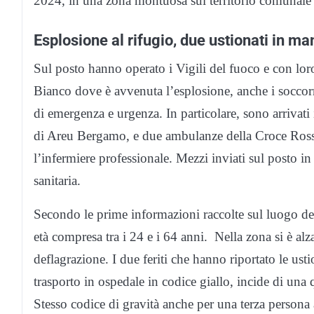
2024, in una zona montuosa sul territorio comunale d
Esplosione al rifugio, due ustionati in ma
Sul posto hanno operato i Vigili del fuoco e con loro
Bianco dove è avvenuta l’esplosione, anche i soccorri
di emergenza e urgenza. In particolare, sono arrivati
di Areu Bergamo, e due ambulanze della Croce Ross
l’infermiere professionale. Mezzi inviati sul posto in
sanitaria.
Secondo le prime informazioni raccolte sul luogo del
età compresa tra i 24 e i 64 anni. Nella zona si è a
deflagrazione. I due feriti che hanno riportato le ustion
trasporto in ospedale in codice giallo, incide di una
Stesso codice di gravità anche per una terza persona 