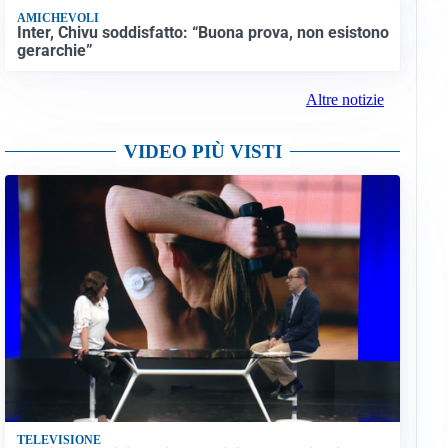
AMICHEVOLI
Inter, Chivu soddisfatto: “Buona prova, non esistono
gerarchie”
Altre notizie
VIDEO PIÙ VISTI
TELEVISIONE