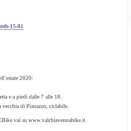
-mtb-15-81
ll´estate 2020:
tta e a piedi dalle 7 alle 18.
a vecchia di Pianazzo, ciclabile.
n EBike vai su www.valchiavennabike.it