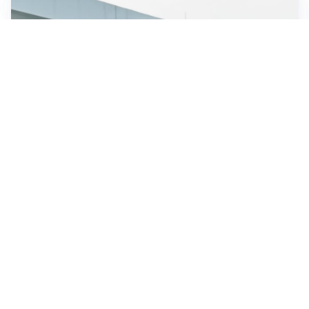
OBIETTIVO CHE SI ALLONTANA
Inter-Romero, l’Atletico accelera: i nerazzurri restano
in attesa
L'OPPORTUNITÀ
Juventus, occasione Trubin: il Benfica apre alla
cessione?
LE PAROLE
Amorim: “Il Milan deve puntare allo scudetto”