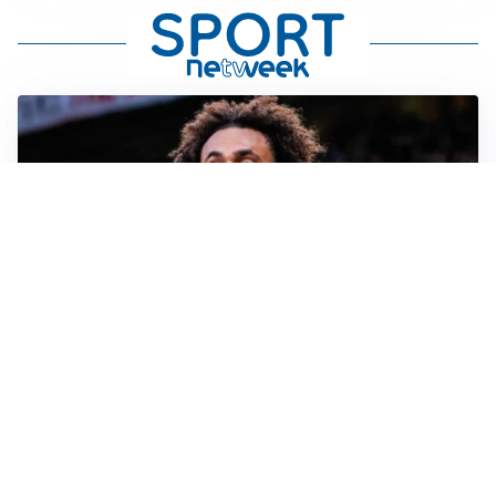
JUVENTUS
Juve, vendere per comprare: Spalletti aspetta nuovi
rinforzi
INTER