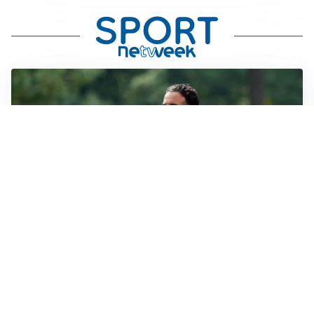
LE PAROLE
Milan, Amorim: “Sapevamo delle difficoltà, faremo
delle scelte”