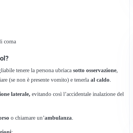
 di coma
col?
iabile tenere la persona ubriaca
sotto osservazione
,
are (se non è presente vomito) e tenerla
al caldo
.
ione laterale,
evitando così l’accidentale inalazione del
orso
o chiamare un’
ambulanza
.
zioni
: