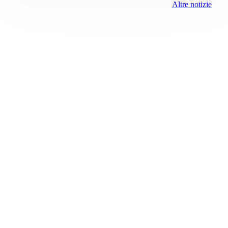
Altre notizie
Prima la Valtellina
Registrazione tribunale:
Sondrio 417 6/25/2021
ROC:
15381
Direttore responsabile:
Riccardo Baldazzi
Editore:
Media (iN) Srl