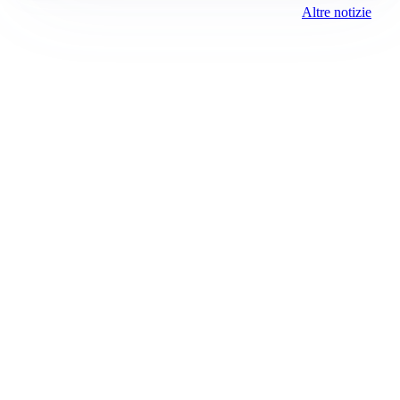
Altre notizie
Prima la Valtellina
Registrazione tribunale:
Sondrio 417 6/25/2021
ROC:
15381
Direttore responsabile:
Riccardo Baldazzi
Editore:
Media (iN) Srl