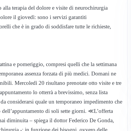
 alla terapia del dolore e visite di neurochirurgia
dolore il giovedì: sono i servizi garantiti
lli che è in grado di soddisfare tutte le richieste,
attina e pomeriggio, compresi quelli che la settimana
ontemporanea assenza forzata di più medici. Domani ne
ili. Mercoledì 20 risultano prenotate otto visite e tre
 appuntamento lo otterrà a brevissimo, senza lista
 è da considerarsi quale un temporaneo impedimento che
to dell’appuntamento di soli sette giorni. ≪L’offerta
mai diminuita – spiega il dottor Federico De Gonda,
hirurgia -: in funzione dei bisogni, ovvero delle