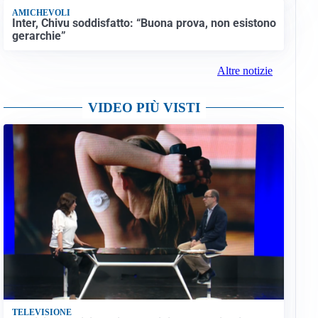
AMICHEVOLI
Inter, Chivu soddisfatto: “Buona prova, non esistono
gerarchie”
Altre notizie
VIDEO PIÙ VISTI
TELEVISIONE