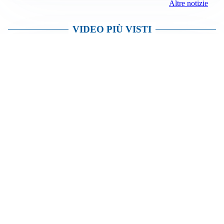
Altre notizie
VIDEO PIÙ VISTI
TELEVISIONE
Medici e Medicina, diabete di tipo 1: trapianti, terapie
cellulari e salute mentale
Altri video