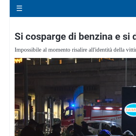
☰
Si cosparge di benzina e s
Impossibile al momento risalire all'identità della vitt