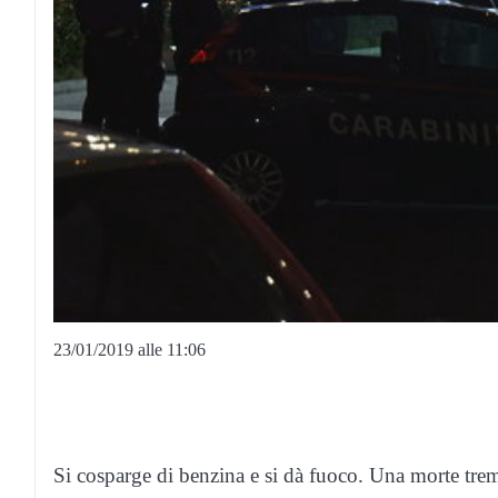
23/01/2019 alle 11:06
Si cosparge di benzina e si dà fuoco. Una morte tre