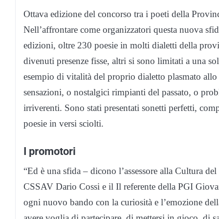
Ottava edizione del concorso tra i poeti della Provin
Nell’affrontare come organizzatori questa nuova sfida
edizioni, oltre 230 poesie in molti dialetti della prov
divenuti presenze fisse, altri si sono limitati a una s
esempio di vitalità del proprio dialetto plasmato all
sensazioni, o nostalgici rimpianti del passato, o prob
irriverenti. Sono stati presentati sonetti perfetti, co
poesie in versi sciolti.
I promotori
“Ed è una sfida – dicono l’assessore alla Cultura de
CSSAV Dario Cossi e il Il referente della PGI Giova
ogni nuovo bando con la curiosità e l’emozione della
avere voglia di partecipare, di mettersi in gioco, di 