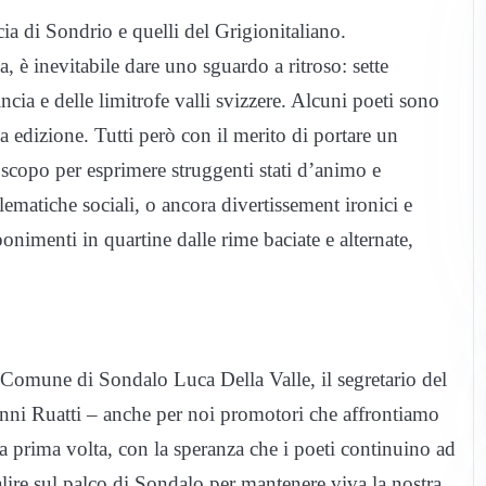
cia di Sondrio e quelli del Grigionitaliano.
, è inevitabile dare uno sguardo a ritroso: sette
incia e delle limitrofe valli svizzere. Alcuni poeti sono
ola edizione. Tutti però con il merito di portare un
o scopo per esprimere struggenti stati d’animo e
lematiche sociali, o ancora divertissement ironici e
mponimenti in quartine dalle rime baciate e alternate,
l Comune di Sondalo Luca Della Valle, il segretario del
nni Ruatti – anche per noi promotori che affrontiamo
 prima volta, con la speranza che i poeti continuino ad
salire sul palco di Sondalo per mantenere viva la nostra