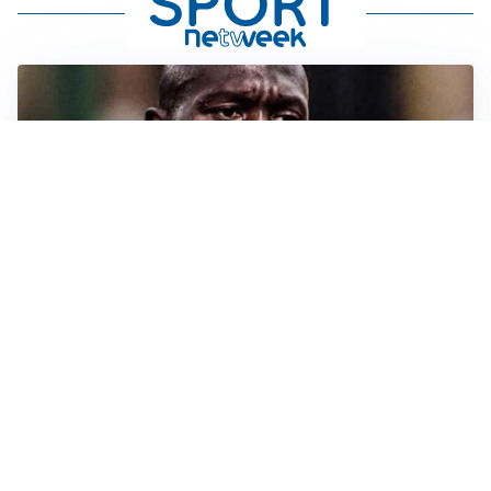
TORMENTONE
Lukaku, stavolta la rottura è definitiva
L'ALLARME
Sassuolo, l’allarme di Aquilani: “Non ho difensori, ma
mi fido della società”