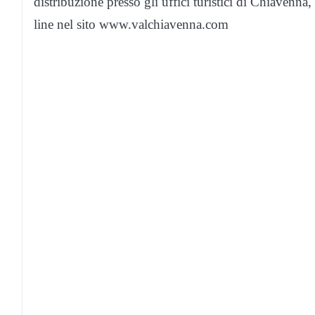
distribuzione presso gli uffici turistici di Chiave
line nel sito www.valchiavenna.com