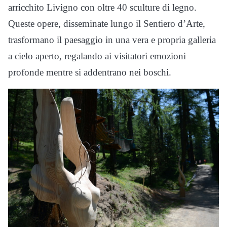
arricchito Livigno con oltre 40 sculture di legno.
Queste opere, disseminate lungo il Sentiero d’Arte,
trasformano il paesaggio in una vera e propria galleria
a cielo aperto, regalando ai visitatori emozioni
profonde mentre si addentrano nei boschi.