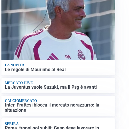
LA NOVITÀ
Le regole di Mourinho al Real
MERCATO JUVE
La Juventus vuole Suzuki, ma il Psg è avanti
CALCIOMERCATO
Inter, Frattesi blocca il mercato nerazzurro: la
situazione
SERIE A
Roma, troppi gol subiti: Gasp deve lavorare in