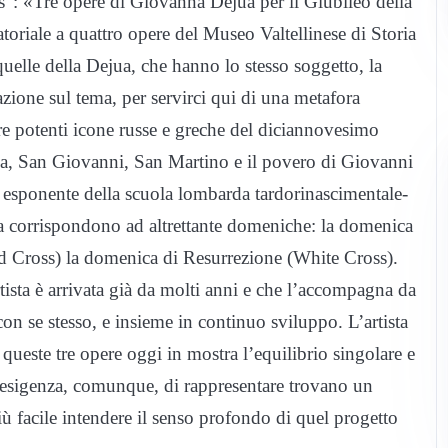
ss”: «Tre opere di Giovanna Dejua per il Giubileo della
toriale a quattro opere del Museo Valtellinese di Storia
 quelle della Dejua, che hanno lo stesso soggetto, la
azione sul tema, per servirci qui di una metafora
tre potenti icone russe e greche del diciannovesimo
a, San Giovanni, San Martino e il povero di Giovanni
e esponente della scuola lombarda tardorinascimentale-
a corrispondono ad altrettante domeniche: la domenica
d Cross) la domenica di Resurrezione (White Cross).
rtista è arrivata già da molti anni e che l’accompagna da
n se stesso, e insieme in continuo sviluppo. L’artista
ueste tre opere oggi in mostra l’equilibrio singolare e
e l’esigenza, comunque, di rappresentare trovano un
ù facile intendere il senso profondo di quel progetto