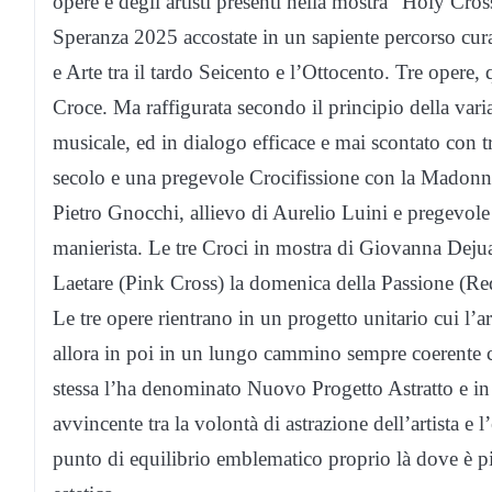
opere e degli artisti presenti nella mostra “Holy Cro
Speranza 2025 accostate in un sapiente percorso cura
e Arte tra il tardo Seicento e l’Ottocento. Tre opere,
Croce. Ma raffigurata secondo il principio della vari
musicale, ed in dialogo efficace e mai scontato con 
secolo e una pregevole Crocifissione con la Madonn
Pietro Gnocchi, allievo di Aurelio Luini e pregevol
manierista. Le tre Croci in mostra di Giovanna Deju
Laetare (Pink Cross) la domenica della Passione (Re
Le tre opere rientrano in un progetto unitario cui l’a
allora in poi in un lungo cammino sempre coerente co
stessa l’ha denominato Nuovo Progetto Astratto e in q
avvincente tra la volontà di astrazione dell’artista 
punto di equilibrio emblematico proprio là dove è pi