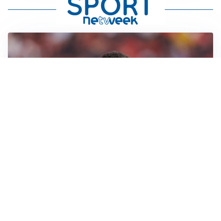
AFFARE IN CHIUSURA
Barcellona, colpo Rodri: battuto il Real Madrid
MOTIVATO
Douglas Luiz dice no all’Everton e punta sulla
Juventus