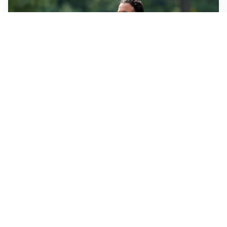
LE PAROLE
Milan, Amorim: “Sapevamo delle difficoltà, faremo
delle scelte”
LE PAROLE
Juventus, Spalletti soddisfatto: “I nuovi? Li ho visti
molto bene”
AMICHEVOLI
Il Milan crolla contro il Chelsea: 3-0 e prima sconfitta
per Amorim