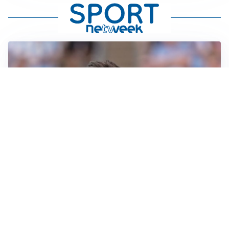
IL NOME NUOVO
Napoli, Musso resta un’opzione per la porta
TITOLARE IN CAMPIONATO
Inter, tocca a Pio Esposito: Chivu gli affida l’attacco