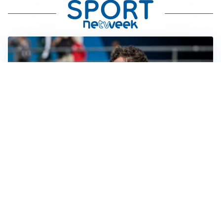
CALCIOMERCATO
Cagliari, il caso Esposito continua. Intanto arriva
Maldini