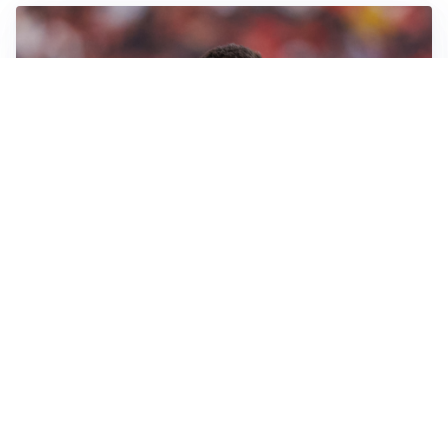
AFFARE IN CHIUSURA
Barcellona, colpo Rodri: battuto il Real Madrid
MOTIVATO
Douglas Luiz dice no all’Everton e punta sulla
Juventus
RIENTRO A RILENTO
Alcaraz, US Open lontano: la corsa contro il tempo