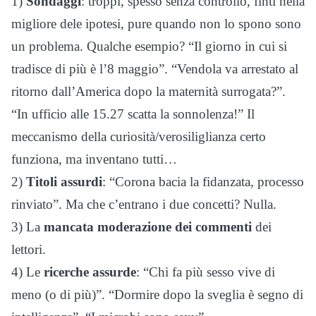
1)
Sondaggi
: troppi, spesso senza controllo, finti nella
migliore dele ipotesi, pure quando non lo spono sono
un problema. Qualche esempio? “Il giorno in cui si
tradisce di più è l’8 maggio”. “Vendola va arrestato al
ritorno dall’America dopo la maternità surrogata?”.
“In ufficio alle 15.27 scatta la sonnolenza!” Il
meccanismo della curiosità/verosiliglianza certo
funziona, ma inventano tutti…
2)
Titoli assurdi
: “Corona bacia la fidanzata, processo
rinviato”. Ma che c’entrano i due concetti? Nulla.
3) La
mancata moderazione dei commenti
dei
lettori.
4) Le
ricerche assurde
: “Chi fa più sesso vive di
meno (o di più)”. “Dormire dopo la sveglia è segno di