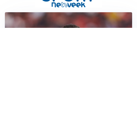
AFFARE IN CHIUSURA
Barcellona, colpo Rodri: battuto il Real Madrid
MOTIVATO
Douglas Luiz dice no all’Everton e punta sulla
Juventus